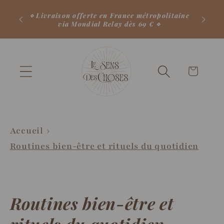
et
⋄ 10
passer
⋄ Livraison offerte en France métropolitaine
comm
via Mondial Relay dès 69 € ⋄
au
contenu
Votre
panier
♡
Accueil
Routines bien-être et rituels du quotidien
Routines bien-être et
rituels du quotidien