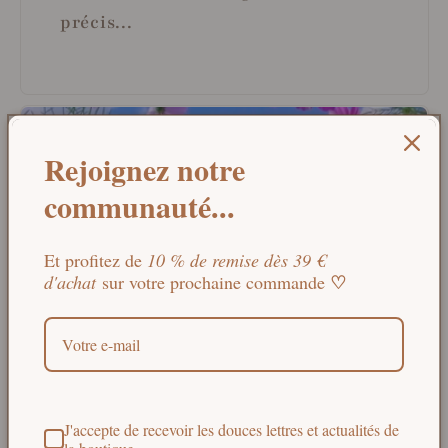
précis...
Rejoignez notre
communauté...
Et profitez de
10 % de remise dès 39 €
♡
d'achat
sur votre prochaine commande
7 OCTOBRE 2025
Une flamme, mille émotions Il
J'accepte de recevoir les douces lettres et actualités de