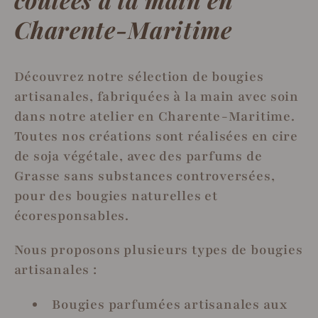
l
Charente-Maritime
l
Découvrez notre sélection de bougies
e
artisanales, fabriquées à la main avec soin
c
dans notre atelier en Charente-Maritime.
Toutes nos créations sont réalisées en cire
t
de soja végétale, avec des parfums de
i
Grasse sans substances controversées,
pour des bougies naturelles et
o
écoresponsables.
n
Nous proposons plusieurs types de bougies
:
artisanales :
Bougies parfumées artisanales aux