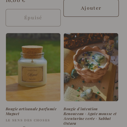
Prix
16,00 €
habituel
Ajouter
Épuisé
Bougie artisanale parfumée
Bougie d'intention
Muguet
Renouveau · Agate mousse et
Aventurine verte · Sabbat
Fournisseur :
LE SENS DES CHOSES
Ostara