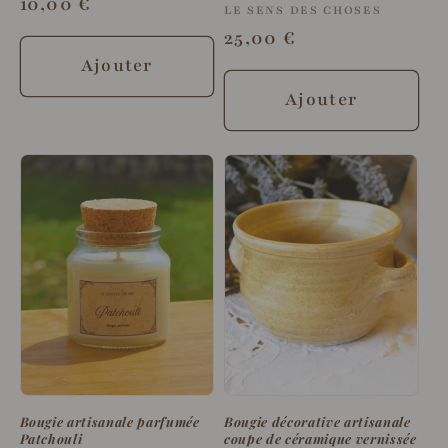
Prix
10,00 €
Fournisseur :
LE SENS DES CHOSES
habituel
Prix
25,00 €
habituel
Ajouter
Ajouter
Bougie artisanale parfumée
Bougie décorative artisanale
Patchouli
coupe de céramique vernissée