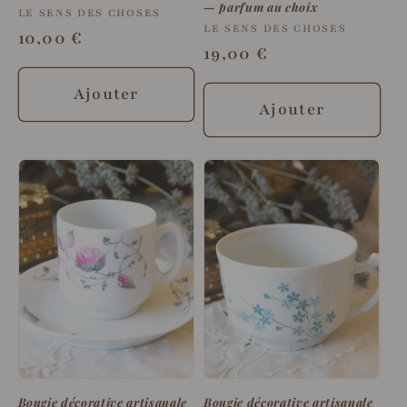
— parfum au choix
Fournisseur :
LE SENS DES CHOSES
Fournisseur :
LE SENS DES CHOSES
Prix
10,00 €
Prix
19,00 €
habituel
habituel
Ajouter
Ajouter
Bougie décorative artisanale
Bougie décorative artisanale