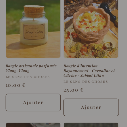
Bougie artisanale parfumée
Bougie d'intention
Ylang-Ylang
Rayonnement · Cornaline et
Citrine · Sabbat Litha
Fournisseur :
LE SENS DES CHOSES
Fournisseur :
LE SENS DES CHOSES
Prix
10,00 €
Prix
25,00 €
habituel
habituel
Ajouter
Ajouter