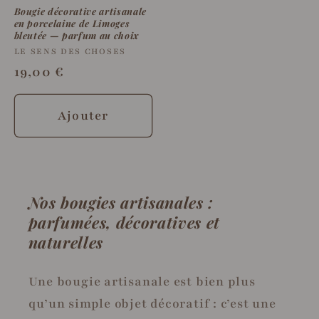
Bougie décorative artisanale
en porcelaine de Limoges
bleutée — parfum au choix
Fournisseur :
LE SENS DES CHOSES
Prix
19,00 €
habituel
Ajouter
Nos bougies artisanales :
parfumées, décoratives et
naturelles
Une bougie artisanale est bien plus
qu’un simple objet décoratif : c’est une