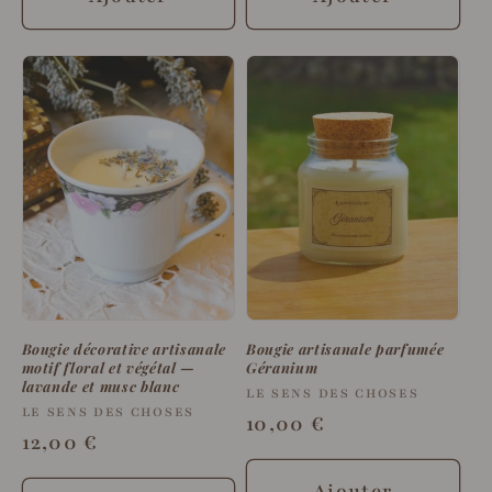
Bougie décorative artisanale
Bougie artisanale parfumée
motif floral et végétal —
Géranium
lavande et musc blanc
Fournisseur :
LE SENS DES CHOSES
Fournisseur :
LE SENS DES CHOSES
Prix
10,00 €
Prix
12,00 €
habituel
habituel
Ajouter