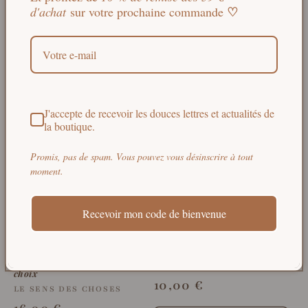
♡
d'achat
sur votre prochaine commande
Ajouter
Ajouter
J'accepte de recevoir les douces lettres et actualités de
la boutique.
Promis, pas de spam. Vous pouvez vous désinscrire à tout
moment.
Épuisé
Recevoir mon code de bienvenue
Bougie décorative artisanale
Bougie artisanale parfumée
tasse chinée — motif fleurs et
Mirabelle
liseré vert — parfum au
Fournisseur :
LE SENS DES CHOSES
choix
Prix
10,00 €
Fournisseur :
LE SENS DES CHOSES
habituel