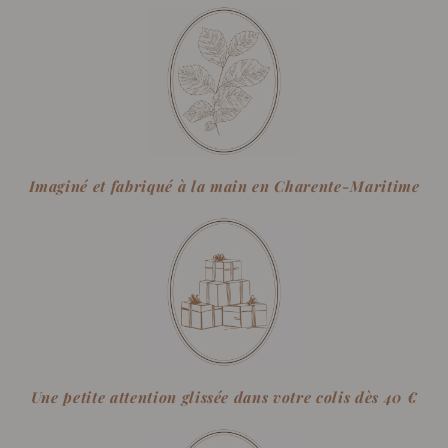
Imaginé et fabriqué à la main en Charente-Maritime
Une petite attention glissée dans votre colis dès 40 €