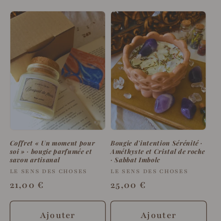
Coffret « Un moment pour
Bougie d'intention Sérénité ·
soi » · bougie parfumée et
Améthyste et Cristal de roche
savon artisanal
· Sabbat Imbolc
Fournisseur :
LE SENS DES CHOSES
Fournisseur :
LE SENS DES CHOSES
Prix
21,00 €
Prix
25,00 €
habituel
habituel
Ajouter
Ajouter