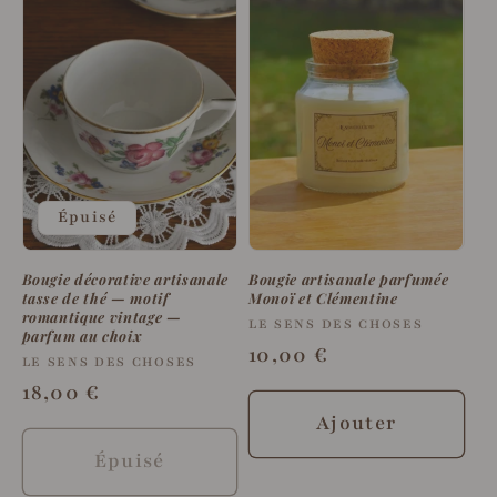
Épuisé
Bougie décorative artisanale
Bougie artisanale parfumée
tasse de thé — motif
Monoï et Clémentine
romantique vintage —
Fournisseur :
LE SENS DES CHOSES
parfum au choix
Prix
10,00 €
Fournisseur :
LE SENS DES CHOSES
habituel
Prix
18,00 €
habituel
Ajouter
Épuisé