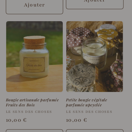
Ajouter
Bougie artisanale parfumée
Petite bougie végétale
Fruits des Bois
parfumée upcyclée
Fournisseur :
LE SENS DES CHOSES
Fournisseur :
LE SENS DES CHOSES
Prix
10,00 €
Prix
10,00 €
habituel
habituel