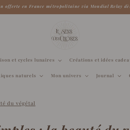
on offerte en France métropolitaine via Mondial Relay dè
ison et cycles lunaires
Créations et idées cade
iques naturels
Mon univers
Journal
uté du végétal
imples : la beauté du v