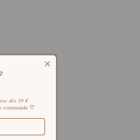
e
ise dès 39 €
♡
ine commande