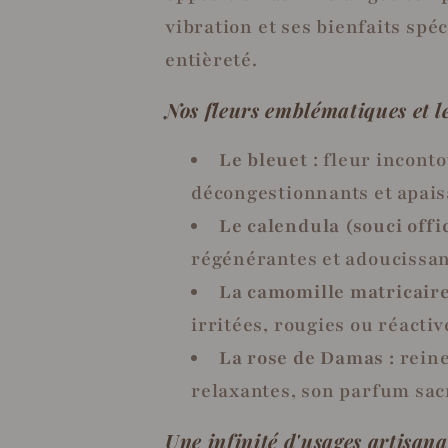
vibration et ses bienfaits spé
entièreté.
Nos fleurs emblématiques et le
Le bleuet
: fleur incont
décongestionnants et apaisa
Le calendula (souci offi
régénérantes et adoucissant
La camomille matricaire
irritées, rougies ou réactive
La rose de Damas :
reine
relaxantes, son parfum sacr
Une infinité d'usages artisan