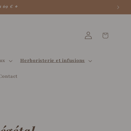
s 69 € ⋄
Votre
Connexion
panier
♡
aux
Herboristerie et infusions
Contact
égétal