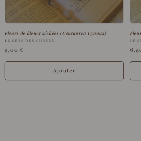
Fleurs de bleuet séchées (Centaurea Cyanus)
Fleu
Fournisseur :
LE SENS DES CHOSES
Fou
LE S
Prix
5,00 €
Pri
6,5
habituel
hab
Ajouter