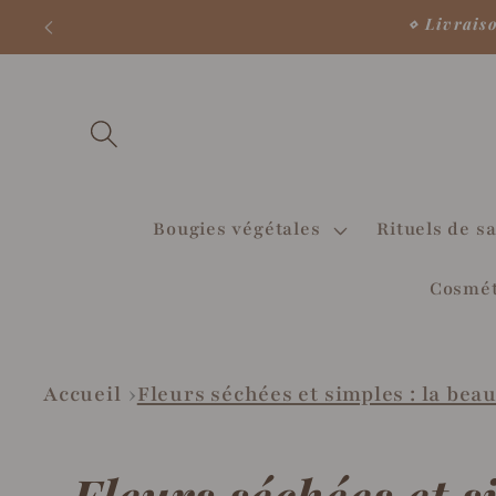
et
⋄ Livrais
passer
au
contenu
Bougies végétales
Rituels de sa
Cosmét
Accueil
Fleurs séchées et simples : la bea
C
Fleurs séchées et s