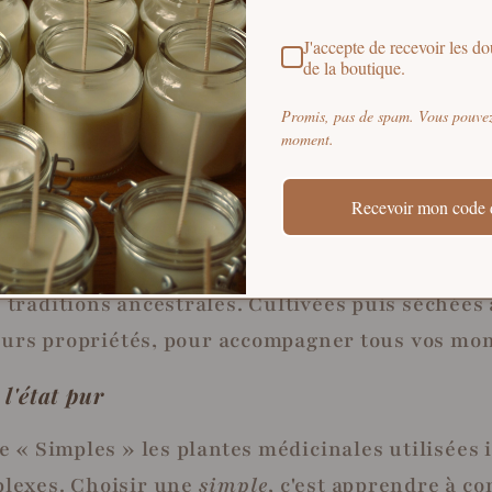
J'accepte de recevoir les dou
de la boutique.
Promis, pas de spam. Vous pouvez 
moment.
leurs séchées dans vos rituels ?
Recevoir mon code 
chées dans son quotidien, c’est renouer avec des
traditions ancestrales. Cultivées puis séchées a
leurs propriétés, pour accompagner tous vos mom
 l'état pur
e « Simples » les plantes médicinales utilisées 
lexes. Choisir une
simple
, c'est apprendre à co