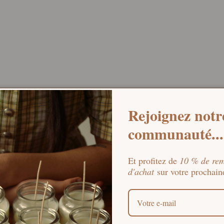
Rejoignez notr
communauté...
Et profitez de
10 % de rem
d'achat
sur votre procha