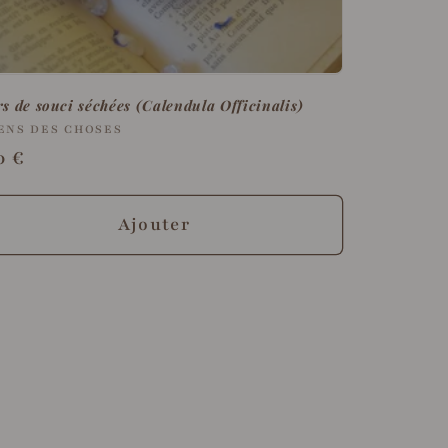
rs de souci séchées (Calendula Officinalis)
rnisseur :
ENS DES CHOSES
x
0 €
ituel
Ajouter