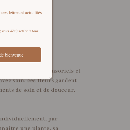
ces lettres et actualités
vous désinscrire à tout
de bienvenue
 gestes simples, sensoriels et
vec soin, ces fleurs gardent
ents de soin et de douceur.
individuellement, par
nnaître une plante, sa