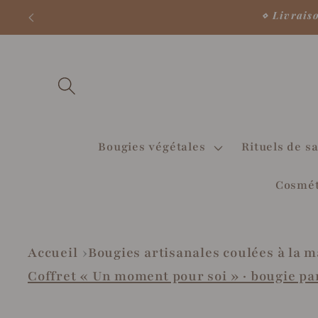
et
⋄ Livrais
passer
au
contenu
Bougies végétales
Rituels de sa
Cosmét
Accueil
Bougies artisanales coulées à la
Coffret « Un moment pour soi » · bougie pa