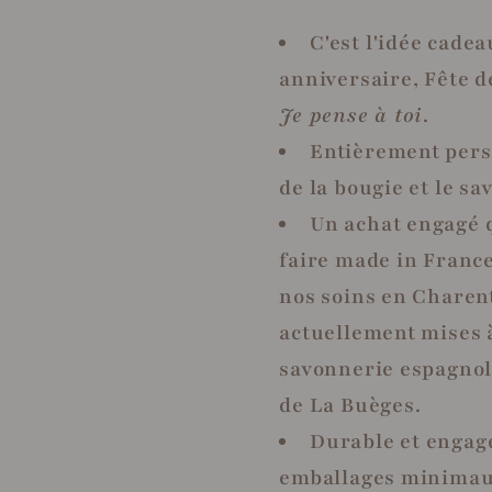
C'est l'idée cadea
anniversaire, Fête d
Je pense à toi
.
Entièrement perso
de la bougie et le sa
Un achat engagé qu
faire made in France
nos soins en Charent
actuellement mises à
savonnerie espagnol
de La Buèges.
Durable et engagé
emballages minimaux