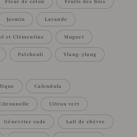
Fleur de coton
Fruits des Bois
Jasmin
Lavande
ï et Clémentine
Muguet
Patchouli
Ylang-ylang
dique
Calendula
Citronnelle
Citron vert
Génevrier cade
Lait de chèvre