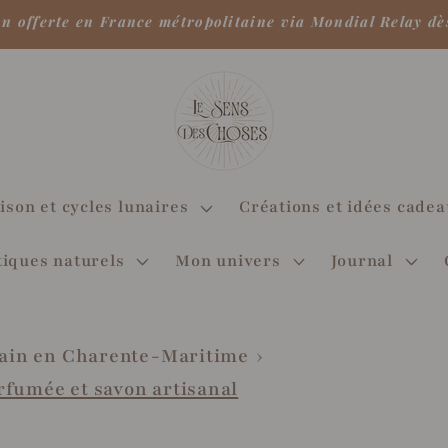
on offerte en France métropolitaine via Mondial Relay dè
ison et cycles lunaires
Créations et idées cade
iques naturels
Mon univers
Journal
 main en Charente-Maritime
rfumée et savon artisanal