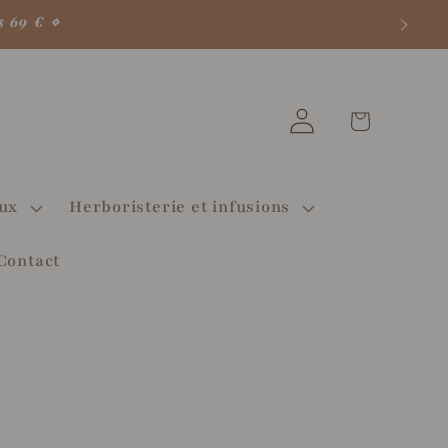
s 69 € ⋄
Votre
Connexion
panier
♡
aux
Herboristerie et infusions
Contact