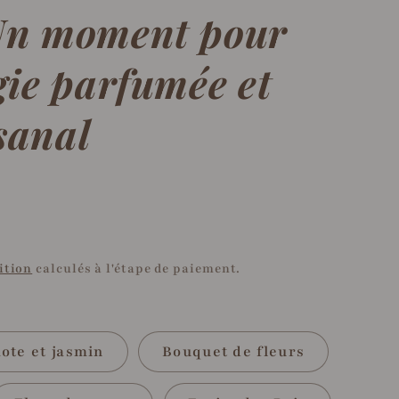
 Un moment pour
ugie parfumée et
sanal
ition
calculés à l'étape de paiement.
ote et jasmin
Bouquet de fleurs