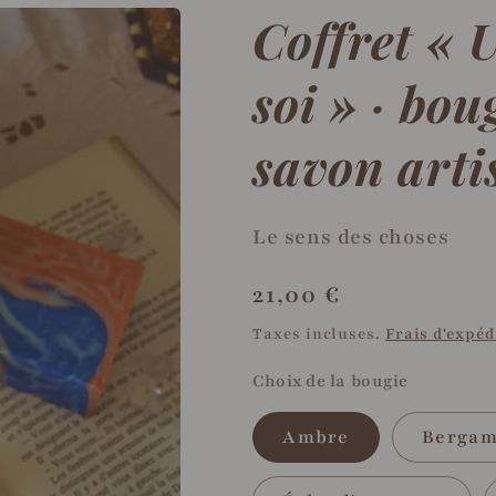
Coffret «
soi » · bo
savon arti
Le sens des choses
Prix
21,00 €
habituel
Taxes incluses.
Frais d'expéd
Choix de la bougie
Ambre
Bergam