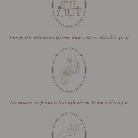
Une petite attention glissée dans votre colis dès 40 €
Livraison en point relais offerte en France dès 69 €