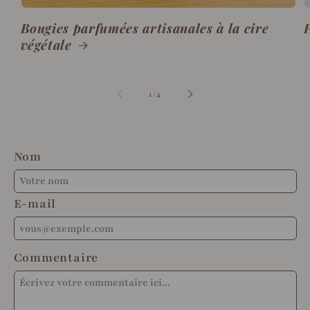
Bougies parfumées artisanales à la cire
P
végétale
de
1
/
4
Nom
E-mail
Commentaire