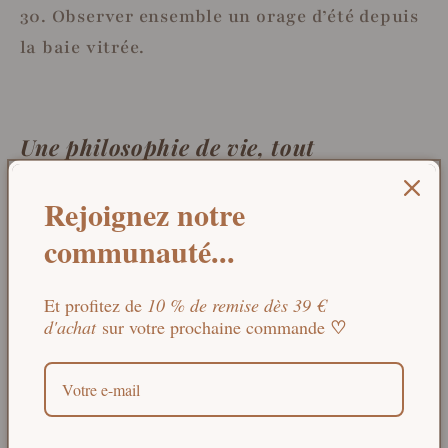
30. Observer ensemble un orage d’été depuis
la baie vitrée.
Une philosophie de vie, tout
simplement
Rejoignez notre
Ces petits bonheurs d’été sont à cueillir
communauté...
comme les fruits de saison : simplement,
avec présence et gratitude. Ils nous
Et profitez de
10 % de remise dès 39 €
rappellent que vivre plus lentement, plus
♡
d'achat
sur votre prochaine commande
naturellement, est une forme de luxe
accessible ! Une infusion, une brise d’océan,
un savon doux sur la peau, un rire partagé :
ces instants sont précieux.