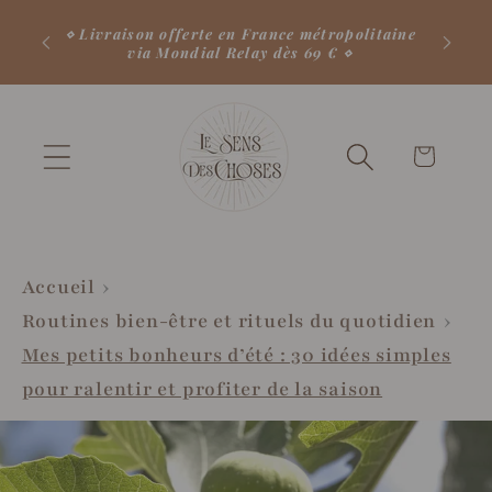
et
passer
⋄ Livraison offerte en France métropolitaine
via Mondial Relay dès 69 € ⋄
au
contenu
Votre
panier
♡
Accueil
Routines bien-être et rituels du quotidien
Mes petits bonheurs d’été : 30 idées simples
pour ralentir et profiter de la saison