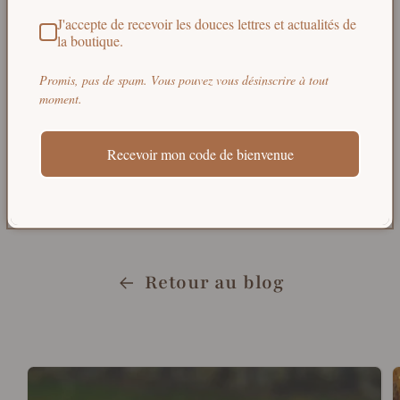
J'accepte de recevoir les douces lettres et actualités de
Ralentir, savourer l’instant présent, se
la boutique.
reconnecter à la nature et à soi… c’est aussi
Promis, pas de spam. Vous pouvez vous désinscrire à tout
cela, un été éthique selon
Le sens des choses
.
moment.
Et vous, quels sont vos petits bonheurs slow,
Recevoir mon code de bienvenue
sensoriels ou zéro déchet pendant la saison
estivale ?
Retour au blog