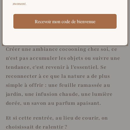
moment.
peu de nature, de lumière, de simplicité et de
rituels bienveillants, on prolonge les
Recevoir mon code de bienvenue
bienfaits de la saison jusque dans notre
quotidien.
Créer une ambiance cocooning chez soi, ce
n’est pas accumuler les objets ou suivre une
tendance, c’est revenir à l’essentiel. Se
reconnecter à ce que la nature a de plus
simple à offrir : une feuille ramassée au
jardin, une infusion chaude, une lumière
dorée, un savon au parfum apaisant.
Et si cette rentrée, au lieu de courir, on
choisissait de ralentir ?