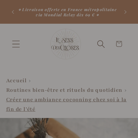
et
passer
⋄ Livraison offerte en France métropolitaine
via Mondial Relay dès 69 € ⋄
au
contenu
Votre
panier
♡
Accueil
Routines bien-être et rituels du quotidien
Créer une ambiance cocooning chez soi à la
fin de l’été