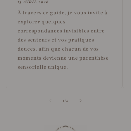
13 AVRIL 2026
À travers ce guide, je vous invite à
explorer quelques
correspondances invisibles entre
des senteurs et vos pratiques
douces, afin que chacun de vos
moments devienne une parenthèse
sensorielle unique.
de
1
/
4