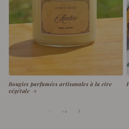
Bougies parfumées artisanales à la cire
P
végétale
de
1
/
4