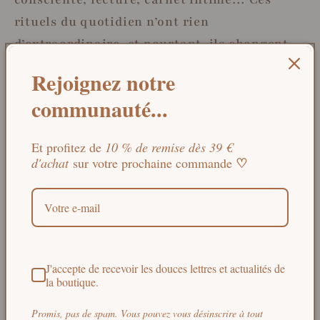
rituels du quotidien n’ont rien
d’extraordinaire, et pourtant, ils changent
tout.
Rejoignez notre
communauté...
Ils nous ramènent ici et maintenant, dans
notre corps, dans notre maison, dans notre
saison.
Et profitez de
10 % de remise dès 39 €
♡
d'achat
sur votre prochaine commande
Un été qui se prolonge dans la douceur
de chez soi
J'accepte de recevoir les douces lettres et actualités de
À la fin de l’été, quand les journées
la boutique.
raccourcissent de plus en plus, la maison
Promis, pas de spam. Vous pouvez vous désinscrire à tout
devient un refuge, un cocon. En y semant un