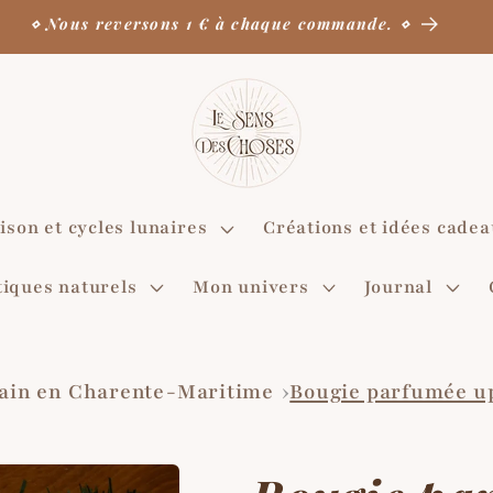
Délai actuel de préparation des commandes : 3 à 4 jours 
ison et cycles lunaires
Créations et idées cade
iques naturels
Mon univers
Journal
 main en Charente-Maritime
Bougie parfumée upc