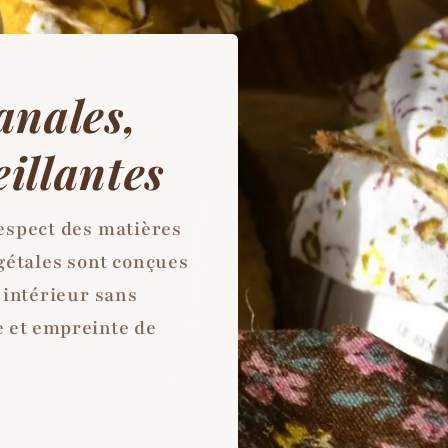
anales,
eillantes
respect des matières
gétales sont conçues
 intérieur sans
e et empreinte de