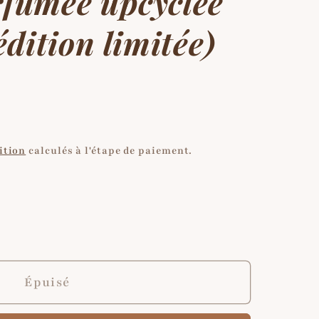
rfumée upcyclée
édition limitée)
ition
calculés à l'étape de paiement.
r
Épuisé