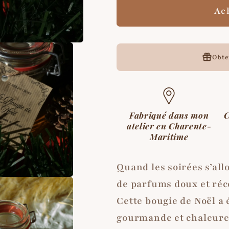
parfumée
parfumée
Ac
upcyclée
upcyclée
solidaire
solidaire
(édition
(édition
limitée)
limitée)
Obt
Fabriqué dans mon
C
atelier en Charente-
Maritime
Quand les soirées s’allo
de parfums doux et réc
Cette bougie de Noël 
gourmande et chaleure