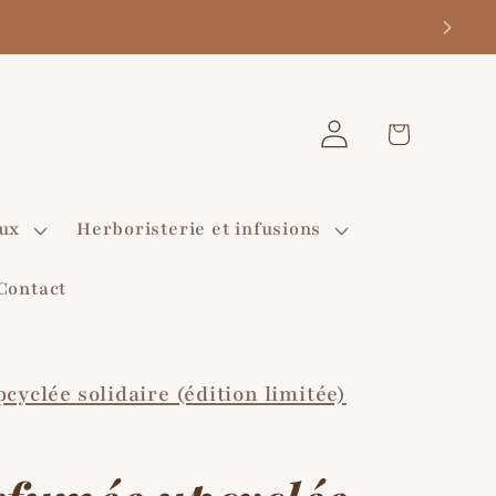
⋄
Votre
Connexion
panier
♡
aux
Herboristerie et infusions
Contact
yclée solidaire (édition limitée)