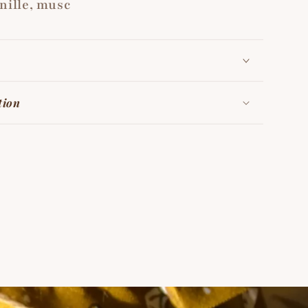
anille, musc
tion