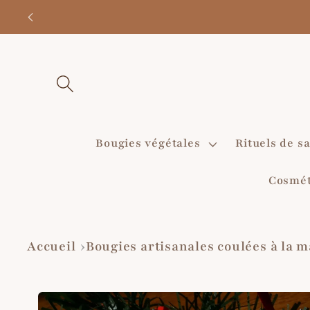
et
⋄ 
passer
au
contenu
Bougies végétales
Rituels de sa
Cosmét
Accueil
Bougies artisanales coulées à la
Passer aux