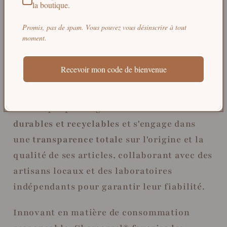
Fidèle à ses valeurs écoresponsables,
la boutique.
Chamarrel® promeut un mode de vie
zéro
Promis, pas de spam. Vous pouvez vous désinscrire à tout
déchet
en proposant des solutions
moment.
respectueuses de l’environnement, conçues
pour minimiser l'impact écologique à
Recevoir mon code de bienvenue
chaque étape du cycle de vie des produits.
La marque privilégie les
matériaux
durables et recyclables
et s'engage dans
une
transparence totale
sur l'origine et la
qualité de ses articles, collaborant avec des
artisans locaux et des laboratoires
indépendants pour garantir leur fiabilité.
Innovant en matière de consommation