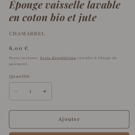
Éponge vaisselle lavable
une
u
fenêtre
f
modale
m
en coton bio et jute
CHAMARREL
Prix
6,00 €
habituel
Taxes incluses.
Frais d'expédition
calculés à l'étape de
paiement.
Quantité
Quantité
Réduire
Augmenter
la
la
quantité
quantité
de
de
Ajouter
Éponge
Éponge