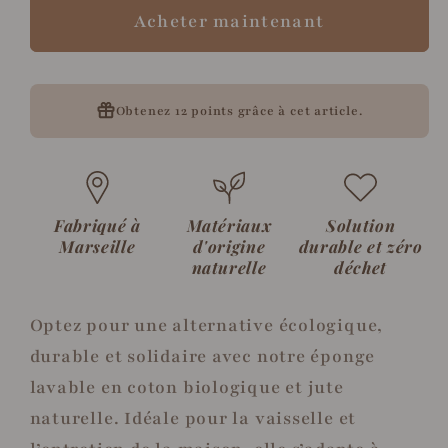
vaisselle
vaisselle
Acheter maintenant
lavable
lavable
en
en
coton
coton
bio
bio
Obtenez
12 points
grâce à cet article.
et
et
jute
jute
Fabriqué à
Matériaux
Solution
Marseille
d'origine
durable et zéro
naturelle
déchet
Optez pour une alternative écologique,
durable et solidaire avec notre éponge
lavable en coton biologique et jute
naturelle. Idéale pour la vaisselle et