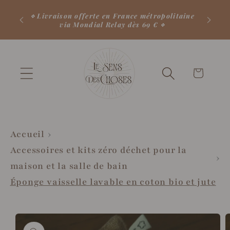
et
⋄ 10
passer
⋄ Livraison offerte en France métropolitaine
comm
via Mondial Relay dès 69 € ⋄
au
contenu
Votre
panier
♡
Accueil
Accessoires et kits zéro déchet pour la
maison et la salle de bain
Éponge vaisselle lavable en coton bio et jute
Passer aux
informations