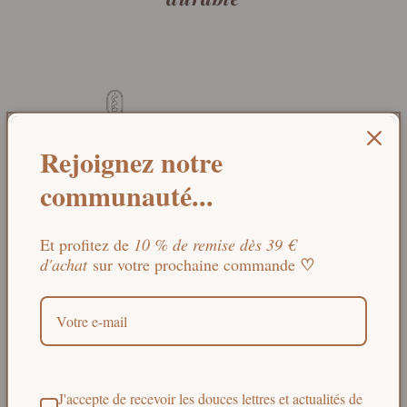
Rejoignez notre
communauté...
Et profitez de
10 % de remise dès 39 €
Chamarrel®
est une
entreprise familiale
♡
d'achat
sur votre prochaine commande
française
basée à Marseille, spécialisée
dans la distribution de
produits naturels et
écologiques
pour l’hygiène, le bien-être et
l’entretien de la maison.
J'accepte de recevoir les douces lettres et actualités de