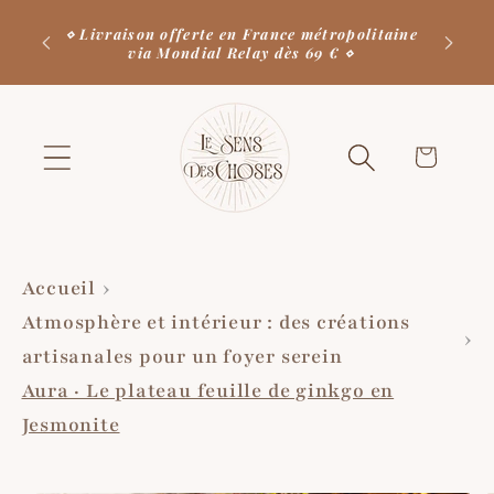
et
⋄ 10 % de remise sur votre prochaine
passer
⋄ Nous 
litaine
commande en vous inscrivant à notre
au
newsletter ⋄
contenu
Votre
panier
♡
Accueil
Atmosphère et intérieur : des créations
artisanales pour un foyer serein
Aura · Le plateau feuille de ginkgo en
Jesmonite
Passer aux