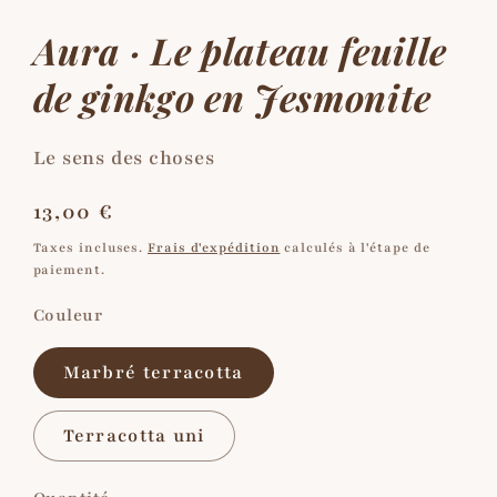
1
2
dans
d
Aura · Le plateau feuille
une
u
fenêtre
f
modale
m
de ginkgo en Jesmonite
Le sens des choses
Prix
13,00 €
habituel
Taxes incluses.
Frais d'expédition
calculés à l'étape de
paiement.
Couleur
Marbré terracotta
Terracotta uni