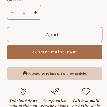
Quantité
Quantité
Réduire
Augmenter
la
la
quantité
quantité
de
de
Ajouter
Aura
Aura
·
·
Acheter maintenant
Le
Le
plateau
plateau
feuille
feuille
de
de
Obtenez
26 points
grâce à cet article.
ginkgo
ginkgo
en
en
Jesmonite
Jesmonite
Fabriqué dans
Composition
Fait à la main
mon atelier en
végane et sans
en petite série