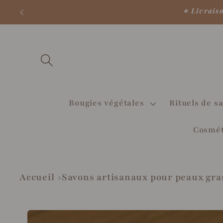
et
⋄ Livrais
passer
au
contenu
Bougies végétales
Rituels de sa
Cosmét
Accueil
Savons artisanaux pour peaux gra
Passer aux