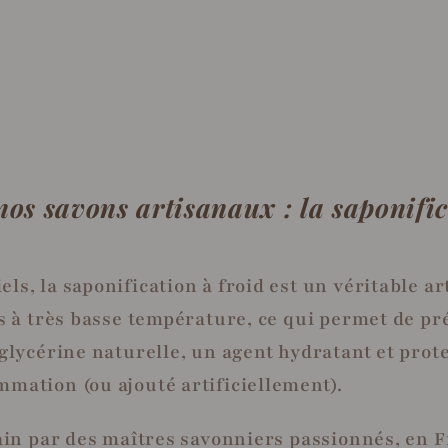
 nos savons artisanaux : la saponific
s, la saponification à froid est un véritable ar
s à très basse température, ce qui permet de pr
 glycérine naturelle, un agent hydratant et prot
mation (ou ajouté artificiellement).
main par des maîtres savonniers passionnés, en 