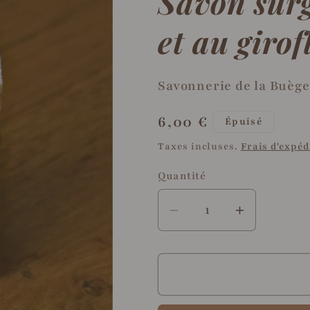
Savon surg
et au girof
Savonnerie de la Buège
Prix
6,00 €
Épuisé
habituel
Taxes incluses.
Frais d'expéd
Quantité
Quantité
Réduire
Augmente
la
la
quantité
quantité
de
de
Savon
Savon