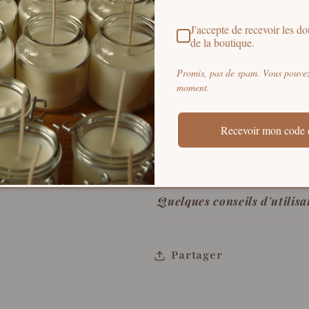
l'épiderme.
J'accepte de recevoir les dou
L’huile essentiell
de la boutique.
qui tonifie la peau e
Promis, pas de spam. Vous pouvez 
imperfections. Elle 
moment.
pour un teint plus n
Recevoir mon code 
Sa composition
Quelques conseils d'utilisa
Partager