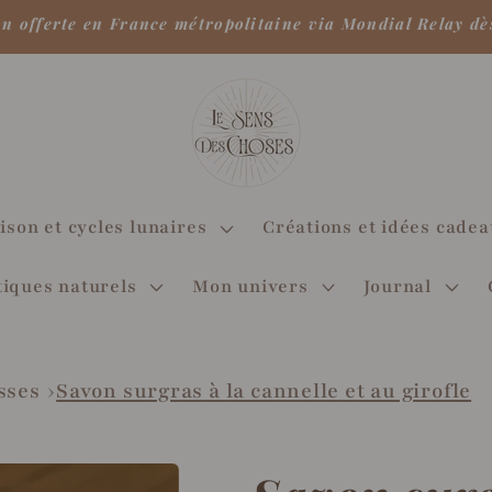
on offerte en France métropolitaine via Mondial Relay dè
ison et cycles lunaires
Créations et idées cade
iques naturels
Mon univers
Journal
sses
Savon surgras à la cannelle et au girofle