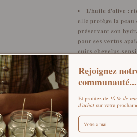
L'huile d'olive :
ri
elle protège la peau
préservant son hydra
pour ses vertus apai
cuirs chevelus sensi
en protection.
Rejoignez notr
L'huile de coco :
i
communauté...
elle apporte une mo
nourrissante, elle pa
Et profitez de
10 % de rem
assurant un nettoyag
d'achat
sur votre procha
confortable.
L’huile essentiell
propriétés antibacté