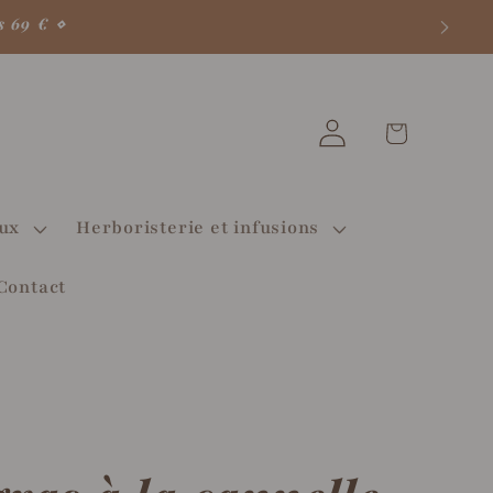
s 69 € ⋄
Votre
Connexion
panier
♡
aux
Herboristerie et infusions
Contact