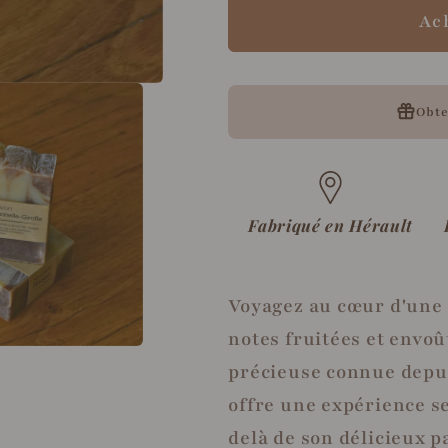
surgras
surgras
Ac
à
à
la
la
cannelle
cannelle
et
et
Obt
au
au
girofle
girofle
Fabriqué en Hérault
Voyagez au cœur d'une 
notes fruitées et envoû
précieuse connue depuis
offre une expérience s
delà de son délicieux p