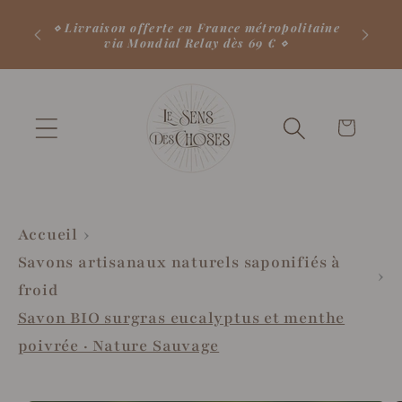
et
⋄ 10
passer
⋄ Livraison offerte en France métropolitaine
comm
via Mondial Relay dès 69 € ⋄
au
contenu
Votre
panier
♡
Accueil
Savons artisanaux naturels saponifiés à
froid
Savon BIO surgras eucalyptus et menthe
poivrée · Nature Sauvage
Passer aux