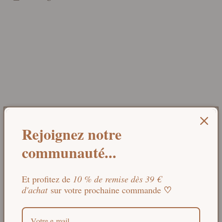
Le secret de nos savons artisanaux :
Rejoignez notre
la saponification à froid
communauté...
Contrairement aux procédés industriels, la
Et profitez de
10 % de remise dès 39 €
saponification à froid est un véritable
♡
d'achat
sur votre prochaine commande
artisanat de patience. Les huiles végétales
et les beurres sont chauffés à très basse