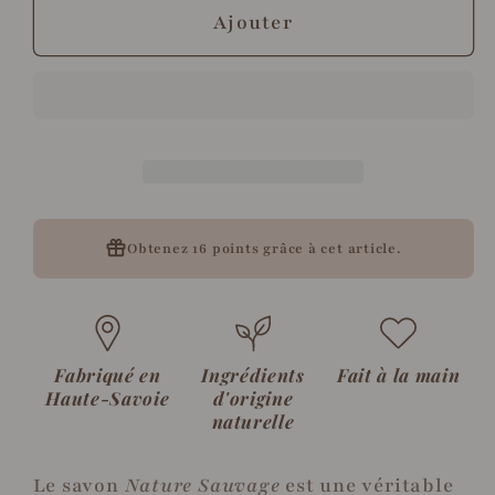
de
de
Ajouter
Savon
Savon
BIO
BIO
surgras
surgras
eucalyptus
eucalyptus
et
et
menthe
menthe
poivrée
poivrée
Obtenez
16 points
grâce à cet article.
·
·
Nature
Nature
Sauvage
Sauvage
Fabriqué en
Ingrédients
Fait à la main
Haute-Savoie
d'origine
naturelle
Le savon
Nature Sauvage
est une véritable