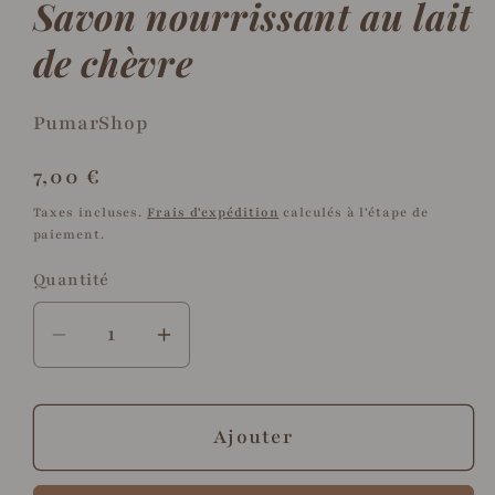
Savon nourrissant au lait
une
u
fenêtre
f
modale
m
de chèvre
PumarShop
Prix
7,00 €
habituel
Taxes incluses.
Frais d'expédition
calculés à l'étape de
paiement.
Quantité
Quantité
Réduire
Augmenter
la
la
quantité
quantité
de
de
Ajouter
Savon
Savon