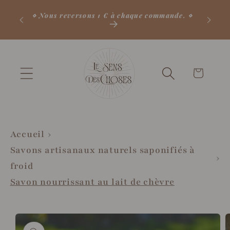
et
passer
⋄ Délai actuel de préparation des commandes
: 3 à 4 jours ⋄
au
contenu
Votre
panier
♡
Accueil
Savons artisanaux naturels saponifiés à
froid
Savon nourrissant au lait de chèvre
Passer aux
informations