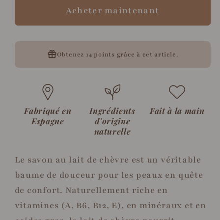
nourrissant
nourrissant
Acheter maintenant
au
au
lait
lait
de
de
chèvre
chèvre
Obtenez
14 points
grâce à cet article.
Fabriqué en
Ingrédients
Fait à la main
Espagne
d'origine
naturelle
Le savon au lait de chèvre est un véritable
baume de douceur pour les peaux en quête
de confort. Naturellement riche en
vitamines (A, B6, B12, E), en minéraux et en