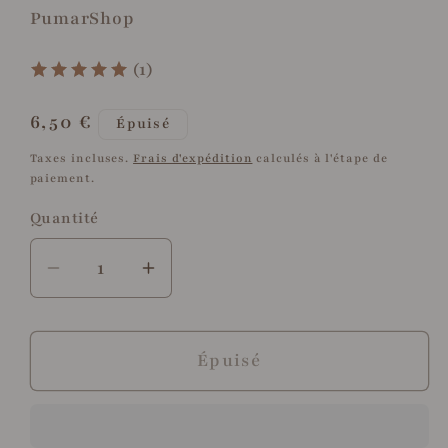
PumarShop
(1)
Prix
6,50 €
Épuisé
habituel
Taxes incluses.
Frais d'expédition
calculés à l'étape de
paiement.
Quantité
Quantité
Réduire
Augmenter
la
la
quantité
quantité
de
de
Épuisé
savon
savon
végétal
végétal
aux
aux