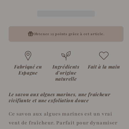
algues
algues
kombu
kombu
Obtenez
12 points
grâce à cet article.
Fabriqué en
Ingrédients
Fait à la main
Espagne
d'origine
naturelle
Le savon aux algues marines, une fraîcheur
vivifiante et une exfoliation douce
Ce savon aux algues marines est un vrai
vent de fraîcheur. Parfait pour dynamiser