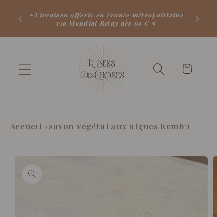
et
⋄ 10
passer
⋄ Livraison offerte en France métropolitaine
comm
via Mondial Relay dès 69 € ⋄
au
contenu
Votre
panier
♡
Accueil
savon végétal aux algues kombu
Passer aux
informations
produits