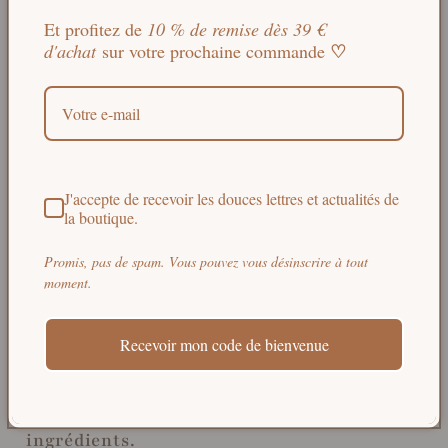
PumarShop : la cosmétique
Et profitez de
10 % de remise dès 39 €
♡
d'achat
sur votre prochaine commande
écologique accessible
L’aventure de
PumarShop
est avant tout
J'accepte de recevoir les douces lettres et actualités de
la boutique.
celle d'une rencontre humaine. Fondée par
Pablo Martínez en Espagne, cette marque
Promis, pas de spam. Vous pouvez vous désinscrire à tout
moment.
est née d'un désir de transparence et de
bienveillance. J'ai choisi d'intégrer leurs
Recevoir mon code de bienvenue
créations à ma sélection pour cette volonté
de rendre la beauté responsable accessible,
sans jamais sacrifier la pureté des
ingrédients.